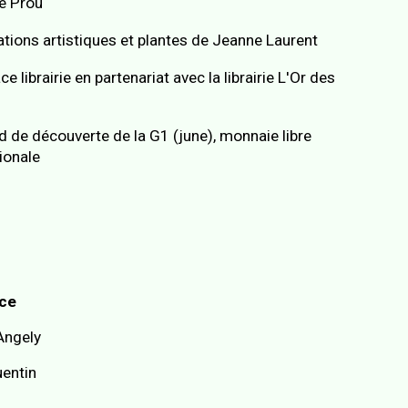
e Prou
ations artistiques et plantes de Jeanne Laurent
e librairie en partenariat avec la librairie L'Or des
d de découverte de la G1 (june), monnaie libre
tionale
ace
Angely
uentin