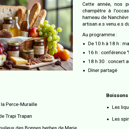
Cette année, nos p
champêtre à l'occas
hameau de Nanchèvres
artisan.e.s venu.e.s 
Au programme :
De 10 h à 18 h : ma
16 h : conférence 
18 h 30 : concert 
Dîner partagé
Boissons
 la Perce-Muraille
Les liqu
de Trapi Trapan
Les spi
huileux des Bonnes herbes de Marie