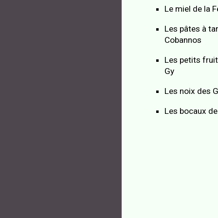
Le miel de la 
Les pâtes à ta
Cobannos
Les petits fru
Gy
Les noix des 
Les bocaux de