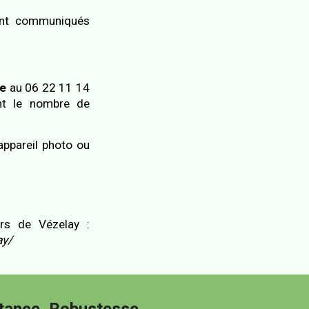
ront communiqués
re
au 06 22 11 14
nt le nombre de
appareil photo ou
rs de Vézelay :
ay/