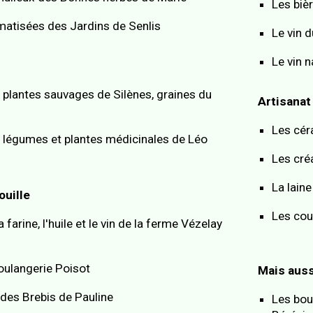
Les bièr
matisées des Jardins de Senlis
Le vin 
Le vin 
 plantes sauvages de Silène
s, graines du
Artisanat
Les cér
e légumes e
t plantes médicinales de
L
é
o
Les cré
La lain
ouille
Les cou
 farine, l'huile et le vin de la ferme Vézelay
boulangerie Poisot
Mais auss
des Brebis de Pauline
Les bou