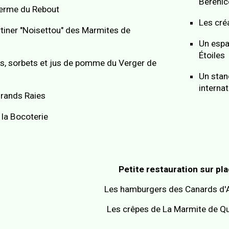
Bérénic
Ferme du Rebout
Les cré
rtiner "Noisettou" des Marmites de
Un espac
Étoiles
its, sorbets et jus de pomme du Verger de
Un stan
interna
Grands Raies
 la Bocoterie
Petite restauration sur pl
Les hamburgers des C
anards d'
Les crêpes de La Marmite de Q