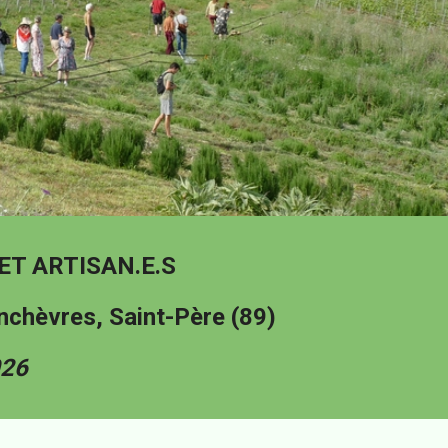
ET ARTISAN.E.S
nchèvres, Saint-Père (89)
026