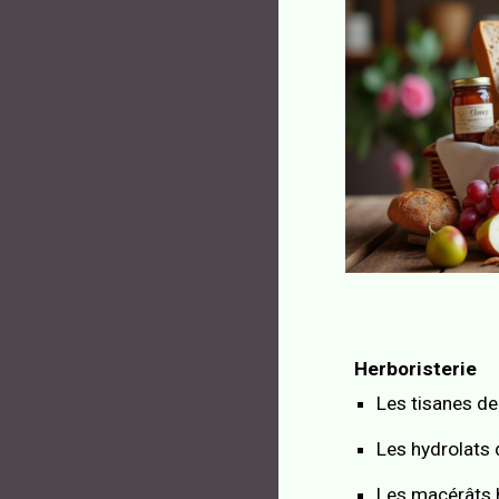
Herboristerie
Les tisanes de
Les
hydrolats 
Les macérâts 